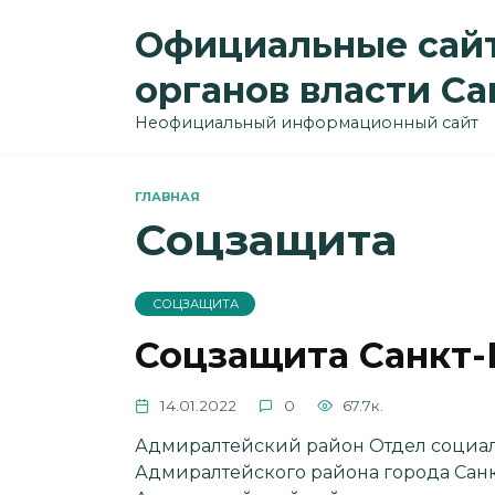
Перейти
Официальные сайт
к
содержанию
органов власти С
Неофициальный информационный сайт
ГЛАВНАЯ
Соцзащита
СОЦЗАЩИТА
Соцзащита Санкт-
14.01.2022
0
67.7к.
Адмиралтейский район Отдел социа
Адмиралтейского района города Санкт