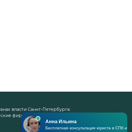
нах власти Санкт-Петербурга:
еские фирмы. В совокупности