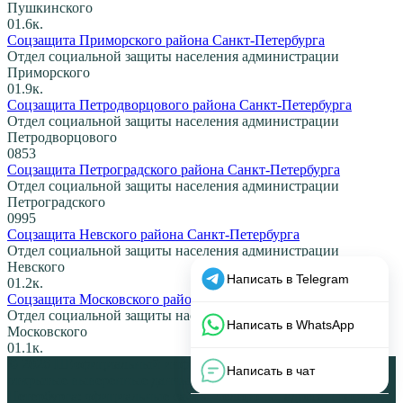
Пушкинского
0
1.6к.
Соцзащита Приморского района Санкт-Петербурга
Отдел социальной защиты населения администрации
Приморского
0
1.9к.
Соцзащита Петродворцового района Санкт-Петербурга
Отдел социальной защиты населения администрации
Петродворцового
0
853
Соцзащита Петроградского района Санкт-Петербурга
Отдел социальной защиты населения администрации
Петроградского
0
995
Соцзащита Невского района Санкт-Петербурга
Отдел социальной защиты населения администрации
Невского
0
1.2к.
Соцзащита Московского района Санкт-Петербурга
Отдел социальной защиты населения администрации
Московского
0
1.1к.
© 2026 НЕофициальный информационный сайт, содержащий
открытые выверенные данные об органах власти Санкт-
Петербурга: официальные сайты, телефоны, адреса, графики