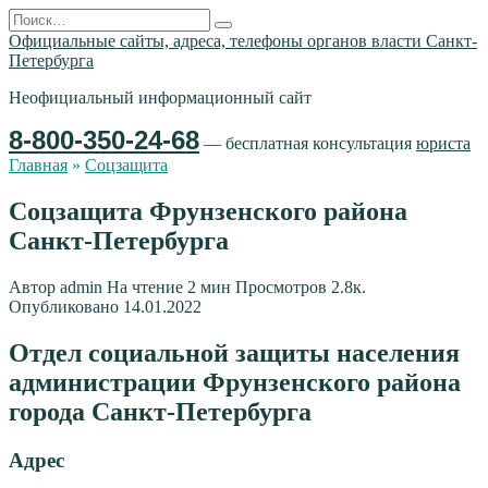
Перейти
Search
к
for:
Официальные сайты, адреса, телефоны органов власти Санкт-
содержанию
Петербурга
Неофициальный информационный сайт
8-800-350-24-68
— бесплатная консультация
юриста
Главная
»
Соцзащита
Соцзащита Фрунзенского района
Санкт-Петербурга
Автор
admin
На чтение
2 мин
Просмотров
2.8к.
Опубликовано
14.01.2022
Отдел социальной защиты населения
администрации Фрунзенского района
города Санкт-Петербурга
Адрес