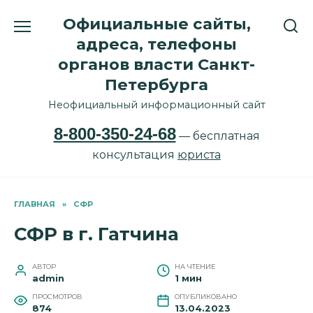
Перейти
Официальные сайты,
к
содержанию
адреса, телефоны
органов власти Санкт-
Петербурга
Неофициальный информационный сайт
8-800-350-24-68
— бесплатная
консультация
юриста
ГЛАВНАЯ
»
СФР
СФР в г. Гатчина
АВТОР
НА ЧТЕНИЕ
admin
1 мин
ПРОСМОТРОВ
ОПУБЛИКОВАНО
874
13.04.2023