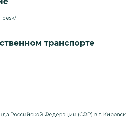
ие
n_desk/
ественном транспорте