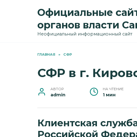
Перейти
Официальные сайт
к
содержанию
органов власти С
Неофициальный информационный сайт
ГЛАВНАЯ
»
СФР
СФР в г. Киров
АВТОР
НА ЧТЕНИЕ
admin
1 мин
Клиентская служб
Российской Федера