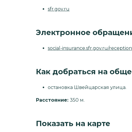
sfr.gov.ru
Электронное обращен
social-insurance.sfr.gov.ru/receptio
Как добраться на общ
остановка Швейцарская улица.
Расстояние:
350 м.
Показать на карте