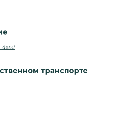
ие
n_desk/
ественном транспорте