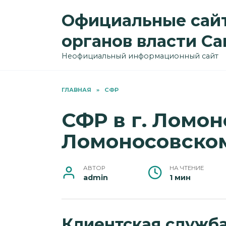
Перейти
Официальные сайт
к
содержанию
органов власти С
Неофициальный информационный сайт
ГЛАВНАЯ
»
СФР
СФР в г. Ломон
Ломоносовско
АВТОР
НА ЧТЕНИЕ
admin
1 мин
Клиентская служб