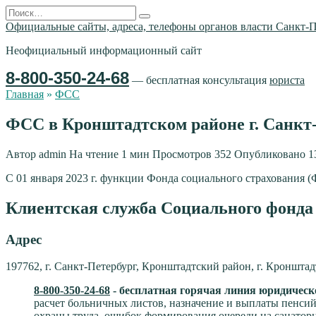
Перейти
Search
к
for:
Официальные сайты, адреса, телефоны органов власти Санкт-П
содержанию
Неофициальный информационный сайт
8-800-350-24-68
— бесплатная консультация
юриста
Главная
»
ФСС
ФСС в Кронштадтском районе г. Санкт
Автор
admin
На чтение
1 мин
Просмотров
352
Опубликовано
1
С 01 января 2023 г. функции Фонда социального страхования
Клиентская служба Социального фонда
Адрес
197762, г. Санкт-Петербург, Кронштадтский район, г. Кронштадт,
8-800-350-24-68
- бесплатная горячая линия юридическ
расчет больничных листов, назначение и выплаты пенсий
охраны труда, ошибок формирования очереди на санатор