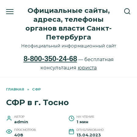
Перейти
Официальные сайты,
к
содержанию
адреса, телефоны
органов власти Санкт-
Петербурга
Неофициальный информационный сайт
8-800-350-24-68
— бесплатная
консультация
юриста
ГЛАВНАЯ
»
СФР
СФР в г. Тосно
АВТОР
НА ЧТЕНИЕ
admin
1 мин
ПРОСМОТРОВ
ОПУБЛИКОВАНО
408
13.04.2023