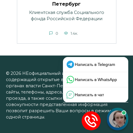
Петербург
Клиентская служба Социального
фонда Российской Федерации
0
1.4к.
© 2026 НЕофициальный информационный сайт,
содержащий открытые выверенные данные об
органах власти Санкт-Петербурга: официальные
сайты, телефоны, адреса, графики работы, схемы
проезда, а также ссылки на юридические фирмы. В
совокупности представленная информация
позволит разрешить Ваши вопросы в режиме
одной страницы.